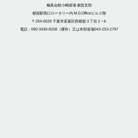
極真会館小嶋道場 都賀支部
都賀駅西口ロータリー内 M.G.Officeビル２階
〒264-0026 千葉市若葉区西都賀３丁目２−８
電話：090-3430-8208（櫻井）又は本部道場043-253-2797