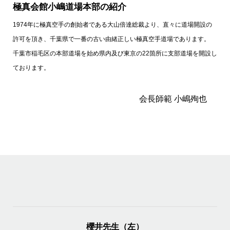
極真会館小嶋道場本部の紹介
1974年に極真空手の創始者である大山倍達総裁より、直々に道場開設の
許可を頂き、
千葉県で一番の古い由緒正しい極真空手道場であります。
千葉市稲毛区の本部道場を始め県内及び東京の22箇所に支部道場を開設し
ております。
会長師範 小嶋殉也
櫻井先生（左）