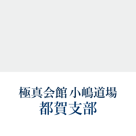
極真会館小嶋道場 都賀支部
都賀駅西口ロータリー内 M.G.Officeビル２階